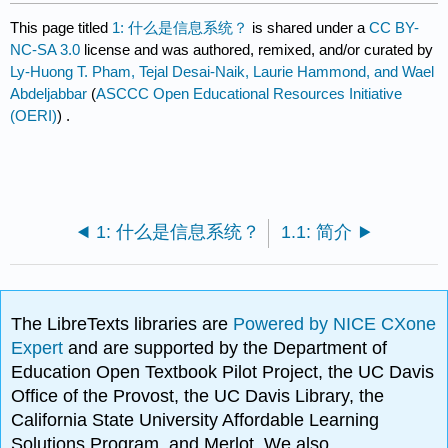
This page titled
1: 什么是信息系统？
is shared under a
CC BY-
NC-SA 3.0
license and was authored, remixed, and/or curated by
Ly-Huong T. Pham, Tejal Desai-Naik, Laurie Hammond, and Wael
Abdeljabbar
(
ASCCC Open Educational Resources Initiative
(OERI)
) .
1: 什么是信息系统？
1.1: 简介
The LibreTexts libraries are
Powered by NICE CXone
Expert
and are supported by the Department of
Education Open Textbook Pilot Project, the UC Davis
Office of the Provost, the UC Davis Library, the
California State University Affordable Learning
Solutions Program, and Merlot. We also