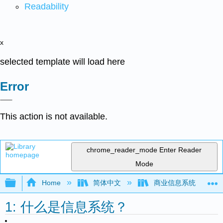
Readability
x
selected template will load here
Error
This action is not available.
chrome_reader_mode
Enter Reader
Mode
Expand/collapse global hierarchy
Home
简体中文
商业信息系统
1: 什么是信息系统？