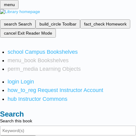
menu
search
Search
build_circle
Toolbar
fact_check
Homework
cancel
Exit Reader Mode
school
Campus Bookshelves
menu_book
Bookshelves
perm_media
Learning Objects
login
Login
how_to_reg
Request Instructor Account
hub
Instructor Commons
Search
Search this book