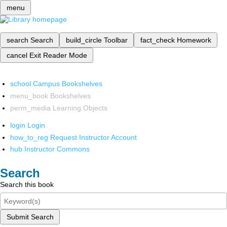
menu
search
Search
build_circle
Toolbar
fact_check
Homework
cancel
Exit Reader Mode
school
Campus Bookshelves
menu_book
Bookshelves
perm_media
Learning Objects
login
Login
how_to_reg
Request Instructor Account
hub
Instructor Commons
Search
Search this book
Submit Search