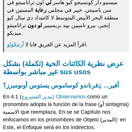
ميسمو دار كونسيجو كيو هاسر
لي
أون تراتامينتو في
الكانادو
سن باسينتي. خبير في مجلس
رعاية
المسنين في
هاي
2
منطقة البحر الأبيض المتوسط لا كانتيداد دي سال كيو
فيربوس
إنجير، بيرو تامبيين بييد بريسيبير
لو دون
تراتامينتو
¡أوجو!
ميديكو.
¡مرحبًا
بمدرب
أرتيكولو
اقرأ المزيد عن الفريق فايا لا
.
عملي!
أكتيفيداد
4.2.1
عرض نظرية الكائنات الحية (تكملة) بشكل
أكتيفيداد
غير مباشر بواسطة sus usos
4.2.2
أكتيفيداد
أفير... ¿فرناندو كوساموس يستوس أونومبرز؟
4.2.3
أكتيفيداد
En 4.1 (
مدير المشروع) Observamos
como un
4.2.4
pronombre adopta la función de la frase (أو sintagma)
أكتيفيداد
الاسمية que reemplaza. En se se Capítulo nos
4.2.5
enfocamos en los pronombres de Objeto (المدير)؛ en
Este، el Enfoque será en los indirectos.