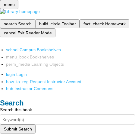
menu
search
Search
build_circle
Toolbar
fact_check
Homework
cancel
Exit Reader Mode
school
Campus Bookshelves
menu_book
Bookshelves
perm_media
Learning Objects
login
Login
how_to_reg
Request Instructor Account
hub
Instructor Commons
Search
Search this book
Submit Search