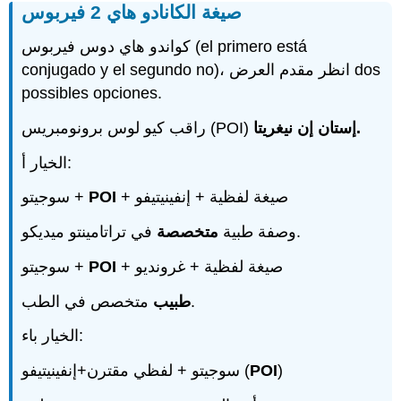
صيغة الكانادو هاي 2 فيربوس
كواندو هاي دوس فيربوس (el primero está
conjugado y el segundo no)، انظر مقدم العرض dos
possibles opciones.
إستان إن نيغريتا.
راقب كيو لوس برونومبريس (POI)
الخيار أ:
سوجيتو +
POI
+ صيغة لفظية + إنفينيتيفو
في تراتامينتو ميديكو.
وصفة طبية
متخصصة
سوجيتو +
POI
+ صيغة لفظية + غرونديو
متخصص في الطب.
طبيب
الخيار باء:
سوجيتو + لفظي مقترن+إنفينيتيفو (
POI
)