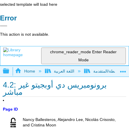
selected template will load here
Error
This action is not available.
chrome_reader_mode
Enter Reader
Mode
Expand/collapse global hierarchy
Home
اللغة العربية
4.2: برونومبريس دي أوبجيتو غير
مباشر
Page ID
Nancy Ballesteros, Alejandro Lee, Nicolás Crisosto,
and Cristina Moon