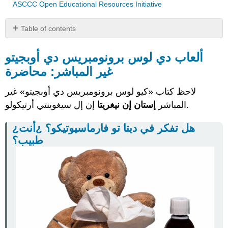
ASCCC Open Educational Resources Initiative
Table of contents
ألعاب
دي
ألعاب دي لوس برونومبريس دي أوبجيتو
لوس
غير المباشر: محاضرة
برونومبريس
دي
لاحظ كتاب «كيو لوس برونومبريس دي أوبجيتو» غير
أوبجيتو
غير
إن إل سيغوينتي أرتيكولو.
المباشر
إستان إن نيغريتا
المباشر:
محاضرة
¿هل تفكر في ديتا تو فارماسيوتيكو؟ ¿أنت
¿هل
طبيب؟
تفكر
في
ديتا
تو
فارماسيوتيكو؟
¿أنت
طبيب؟
عرض