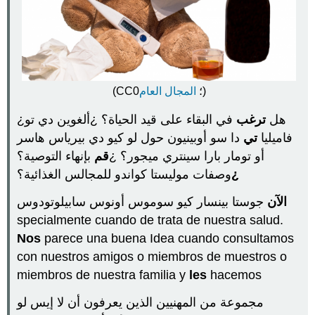
نظرية
الكائنات
الحية
(تكملة)
بشكل
غير
مباشر
المجال العام
(CC0؛
)
بواسطة
sus
¿هل
ترغب
في البقاء على قيد الحياة؟ ¿ألغوين دي تو
usos
فاميليا
تي
دا سو أوبينيون حول لو كيو دي بيرياس هاسر
أفير...
أو تومار بارا سينتري ميجور؟ ¿
قم
بإنهاء التوصية؟
¿فرناندو
وصفات موليستا كواندو للمجالس الغذائية؟
¿
كوساموس
يستوس
الآن
جوستا بينسار كيو سوموس أونوس سابيلوتودوس
أونومبرز؟
specialmente cuando de trata de nuestra salud.
صيغة
Nos
parece una buena Idea cuando consultamos
تشاندو
هاي
con nuestros amigos o miembros de muestros o
1
miembros de nuestra familia y
les
hacemos
صيغة
لفظية
مجموعة
من المهنيين الذين يعرفون أن لا إيس لو
صيغة