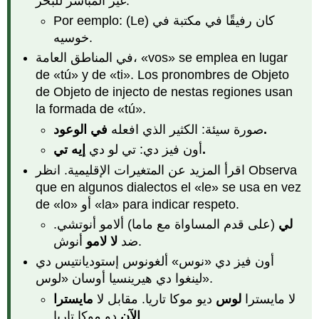
غير المباشر للبحر.
Por eemplo: (Le) كان رفيقًا في مكتبة في
خوسيه.
في
المناطق العامة، «vos» se emplea en lugar
de «tú» y de «ti». Los pronombres de Objeto
de Objeto de injecto de nestas regiones usan
la formada de «tú».
في الوعود.
صورة سيئة: الكثير الذي افعله
إيه تي.
أون فيز دي: تي لو دي
اقرأ المزيد عن المتغيرات الإقليمية. انظر Observa
que en algunos dialectos el «le» se usa en vez
de «lo» أو «la» para indicar respeto.
لي
(على قدم المساواة مع ماما) ألامو أنوتشي.
أنوش.
ضد
لا لامو
أون فيز دي «نوس» ألغونوس إستوديانتيس دي
لينغوا دي هيرينسيا أوسان «لوس».
لا مايسترا
لوس
ديو موكا تاريا. مقابل لا
مايسترا
دو موكا تاريا.
الآن