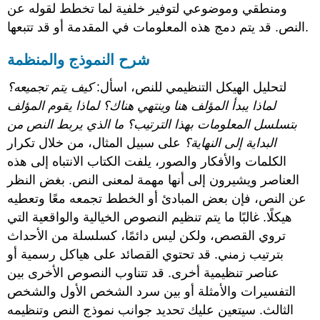
ومنطقي وموضوعي لتوفير خلفية لما تخطط لقوله عن
النص. قد يتم دمج هذه المعلومات في المقدمة أو قد تتبعها.
شرح النموذج والمنظمة
لتحليل الهيكل التنظيمي للنص، اسأل:
كيف يتم تجميعه؟
لماذا يبدأ المؤلف هنا وينتهي هناك؟ لماذا يقوم المؤلف
بتسلسل المعلومات بهذا الترتيب؟ ما الذي يربط النص من
البداية إلى النهاية؟
على سبيل المثال، من خلال تكرار
الكلمات والأفكار والصور، يلفت الكتاب الانتباه إلى هذه
العناصر ويشيرون إلى أنها مهمة لمعنى النص. بغض النظر
عن النص، فإن بعض المبادئ أو الخطط تجمعه معًا وتعطيه
هيكلًا. غالبًا ما يتم تنظيم النصوص الخيالية والواقعية التي
تروي القصص، ولكن ليس دائمًا، كسلسلة من الأحداث
بترتيب زمني. قد تحتوي القصائد على هياكل رسمية أو
عناصر تنظيمية أخرى. قد تتناوب النصوص الأخرى بين
التفسيرات والأمثلة أو بين سرد الشخص الأول والشخص
الثالث. سيتعين عليك تحديد جوانب نموذج النص وتنظيمه