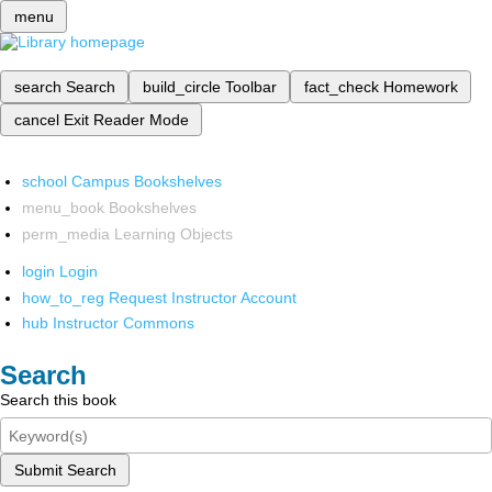
menu
search
Search
build_circle
Toolbar
fact_check
Homework
cancel
Exit Reader Mode
school
Campus Bookshelves
menu_book
Bookshelves
perm_media
Learning Objects
login
Login
how_to_reg
Request Instructor Account
hub
Instructor Commons
Search
Search this book
Submit Search