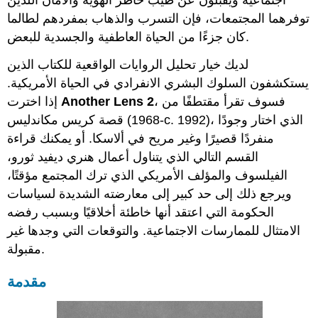
توفرهما المجتمعات، فإن التسرب والذهاب بمفردهم لطالما
كان جزءًا من الحياة العاطفية والجسدية للبعض.
لديك خيار تحليل الروايات الواقعية للكتاب الذين
يستكشفون السلوك البشري الانفرادي في الحياة الأمريكية.
، فسوف تقرأ مقتطفًا من
Another Lens 2
إذا اخترت
قصة كريس مكاندليس (1968-c. 1992)، الذي اختار وجودًا
منفردًا قصيرًا وغير مريح في ألاسكا. أو يمكنك قراءة
القسم التالي الذي يتناول أعمال هنري ديفيد ثورو،
الفيلسوف والمؤلف الأمريكي الذي ترك المجتمع مؤقتًا،
ويرجع ذلك إلى حد كبير إلى معارضته الشديدة لسياسات
الحكومة التي اعتقد أنها خاطئة أخلاقيًا وبسبب رفضه
الامتثال للممارسات الاجتماعية. والتوقعات التي وجدها غير
مقبولة.
مقدمة