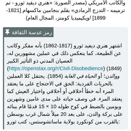
والكاتب الأمريكي (مصدر الصورة: «هنري ديفيد ثورو - تم
ترميمه - التدرج الرمادي» بقلم بنجامين ماكسهام [1821-
1899] /ويكيميديا كومنز، المجال العام)
رمز عدسة الثقافة
اشتهر هنري ديفيد ثورو (1817-1862) بأنه مفكر وكاتب
عن الطبيعة، كما ينعكس ذلك في عملين مشهورين له،
العصيان المدني ذو التأثير الكبير
(
https://openstax.org/r/Civil-Disobedience
) (1849)
ووالدن
؛ أو
الحياة في الغابة
(1854). يحتفل كلا العملين
بالحريات الفردية: الحق في الاحتجاج على ما يعتقد
المرء أنه خطأ أخلاقي أو أخلاقي واختيار العيش كما
يعتقد المرء. في وصف حياته على مدى عامين وشهرين
ويومين بالضبط في كوخ طوله 10 × 15 قدمًا قام ببنائه
على بركة والدن، على بعد 20 ميلاً شمال غرب بوسطن
بالقرب من كونكورد بولاية ماساتشوستس، كتب ثورو: