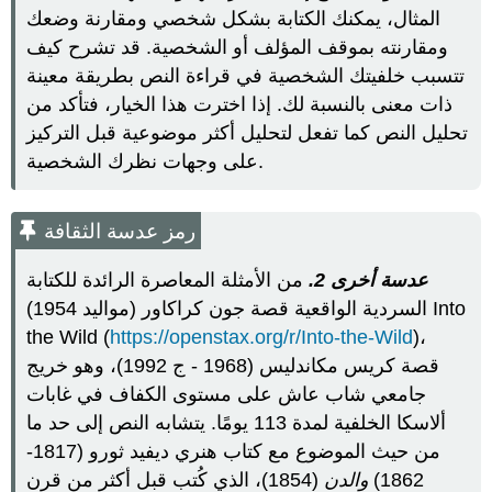
المثال، يمكنك الكتابة بشكل شخصي ومقارنة وضعك
ومقارنته بموقف المؤلف أو الشخصية. قد تشرح كيف
تتسبب خلفيتك الشخصية في قراءة النص بطريقة معينة
ذات معنى بالنسبة لك. إذا اخترت هذا الخيار، فتأكد من
تحليل النص كما تفعل لتحليل أكثر موضوعية قبل التركيز
على وجهات نظرك الشخصية.
رمز عدسة الثقافة
عدسة أخرى 2.
من الأمثلة المعاصرة الرائدة للكتابة
السردية الواقعية قصة جون كراكاور (مواليد 1954) Into
the Wild (
https://openstax.org/r/Into-the-Wild
)،
قصة كريس مكاندليس (1968 - ج 1992)، وهو خريج
جامعي شاب عاش على مستوى الكفاف في غابات
ألاسكا الخلفية لمدة 113 يومًا. يتشابه النص إلى حد ما
من حيث الموضوع مع كتاب هنري ديفيد ثورو (1817-
1862)
والدن
(1854)، الذي كُتب قبل أكثر من قرن