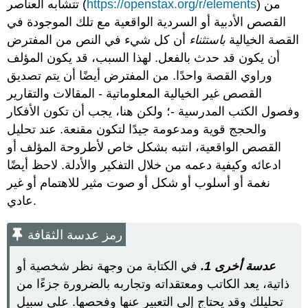
) من
https://openstax.org/r/elements
تتشابه العناصر (
القصص الأدبية أو السردية الواقعية مع تلك الموجودة في
القصة الخيالية
باستثناء
أن كل شيء في النص من المفترض
أن يكون قد حدث بالفعل. لهذا السبب، قد يكون المؤلف
وراوي القصة واحدًا. من المفترض أيضًا أن يتم تصديق
القصص غير الخيالية المعلوماتية - المقالات والتقارير
وفصول الكتب المدرسية -؛ ولكن هنا، يجب أن تكون الأفكار
والحجج قوية ومدعومة جيدًا لتكون مقنعة. عند تحليل
القصص الواقعية، انتبه بشكل خاص لأطروحة المؤلف أو
ادعائه وكيفية دعمه من خلال التفكير والأدلة. لاحظ أيضًا
نغمة أو أسلوب أو شكل أو صوت مثير للاهتمام أو غير
عادي.
رمز عدسة الثقافة
عدسة أخرى 1.
في الكتابة من وجهة نظر شخصية أو
ذاتية، يعد الكاتب ومعتقداته وتجاربه بالضرورة جزءًا من
تحليلك وقد يحتاج إلى التعبير عنها وفحصها. على سبيل