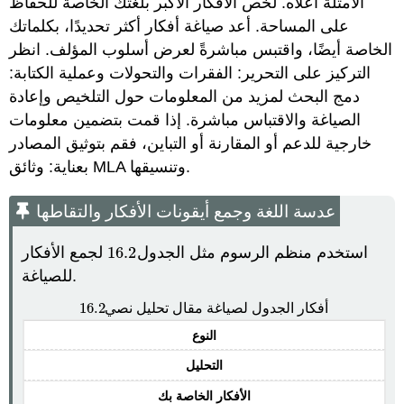
الأمثلة أعلاه. لخص الأفكار الأكبر بلغتك الخاصة للحفاظ
على المساحة. أعد صياغة أفكار أكثر تحديدًا، بكلماتك
الخاصة أيضًا، واقتبس مباشرةً لعرض أسلوب المؤلف. انظر
التركيز على التحرير: الفقرات والتحولات وعملية الكتابة:
دمج البحث لمزيد من المعلومات حول التلخيص وإعادة
الصياغة والاقتباس مباشرة. إذا قمت بتضمين معلومات
خارجية للدعم أو المقارنة أو التباين، فقم بتوثيق المصادر
بعناية: وثائق MLA وتنسيقها.
عدسة اللغة وجمع أيقونات الأفكار والتقاطها
استخدم منظم الرسوم مثل الجدول
16.2
لجمع الأفكار
16.2
للصياغة.
16.2
أفكار الجدول لصياغة مقال تحليل نصي
16.2
النوع
التحليل
الأفكار الخاصة بك