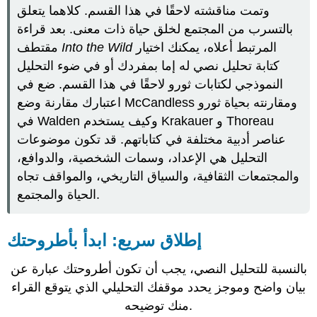
وتمت مناقشته لاحقًا في هذا القسم. كلاهما يتعلق
بالتسرب من المجتمع لخلق حياة ذات معنى. بعد قراءة
المرتبط أعلاه، يمكنك اختيار
Into the Wild
مقتطف
كتابة تحليل نصي له إما بمفردك أو في ضوء التحليل
النموذجي لكتابات ثورو لاحقًا في هذا القسم. ضع في
اعتبارك مقارنة وضع McCandless ومقارنته بحياة ثورو
في Walden وكيف يستخدم Krakauer و Thoreau
عناصر أدبية مختلفة في كتاباتهم. قد تكون موضوعات
التحليل هي الإعداد، وسمات الشخصية، والدوافع،
والمجتمعات الثقافية، والسياق التاريخي، والمواقف تجاه
الحياة والمجتمع.
إطلاق سريع: ابدأ بأطروحتك
بالنسبة للتحليل النصي، يجب أن تكون أطروحتك عبارة عن
بيان واضح وموجز يحدد موقفك التحليلي الذي يتوقع القراء
منك توضيحه.