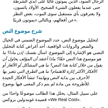
الرجال السود، الذين يموتون غالبًا على أيدي الشرطة
حتى عندما يفعلون الشيء الصحيح. الأولاد يائسون،
ولا يعترفون بأي مستقبل سوى الموت، بغض النظر
عن أفعالهم، وبالتالي «يموتون قريبًا».
شرح موضوع النص
لتحليل موضوع النص، حدد الموضوع الضمني في الخيال
والشعر والروايات الواقعية. أحد أغراض كتابة التحليل
النصي هو الإشارة إلى الموضوع. اسأل نفسك:
إذن ماذا؟ ما
هو موضوع هذا النص حقًا؟ ماذا أعتقد أن المؤلف يحاول أن
يقول من خلال كتابة هذا النص؟ ما هي المشاكل أو الألغاز أو
الأفكار الأكثر إثارة للاهتمام؟ ما هي الطرق التي تتغير بها
الأحرف بين بداية النص ونهايته؟
تنشأ الأفكار الجيدة
للأطروحة من مادة لم يتم ذكر المعنى فيها بوضوح.
على سبيل المثال، يحلل هذا الطالب موضوعًا واحدًا من
قصيدة غويندولين بروكس «We Real Cool».