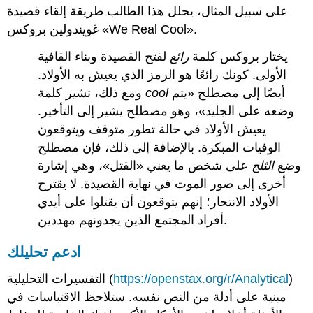
على سبيل المثال، يحلل هذا الطالب طريقة إلقاء قصيدة
غويندولين بروكس «We Real Cool».
يختار بروكس كلمة
رائع
لفتح القصيدة وبناء القافية
الأولى. كونك رائعًا هو الرمز الذي يعيش به الأولاد.
أيضًا إلى مصطلح «يتم
cool
ومع ذلك، تشير كلمة
وضعه على الجليد»، وهو مصطلح يشير إلى التأخير.
يعيش الأولاد في حالة تطور متوقف ويتوقعون
الوفيات المبكرة. بالإضافة إلى ذلك، فإن مصطلح
وضع
الثلج
على شخص ما يعني «القتل»، وهي إشارة
أخرى إلى صور الموت في نهاية القصيدة. لا يقترح
الأولاد الانتحار؛ إنهم يتوقعون أن يقتلوا على أيدي
أفراد المجتمع الذين يجدونهم مهددين.
ادعم تحليلك
)
https://openstax.org/r/Analytical
التفسيرات التحليلية (
مبنية على أدلة من النص نفسه. ستلاحظ الاقتباسات في