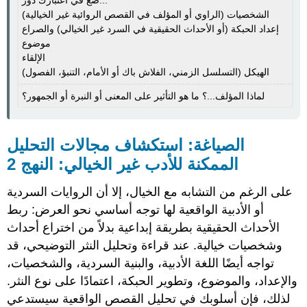
ضع في اعتبارك دور...
الشخصيات (الراوي أو المؤلف في القصص الروائية غير الخيالية)
إعداد الحبكة (أو الأحداث الحقيقية في السرد غير الخيالي) والصراع
موضوع
الإلقاء
الهيكل (التسلسل الزمني، الفلاش باك أو الأمام، التنبؤ، الفصول)
لماذا المؤلف...؟ ما هو التأثير على المعنى أو النبرة أو الجمهور؟
الصياغة: استكشاف مجالات التحليل
الممكنة للأدب غير الخيالي: النهج 2
على الرغم من التشابه مع الخيال، إلا أن الروايات السردية
أو الأدبية الواقعية لها توجه أساسي نحو العرض: ربط
الأحداث الحقيقية بطريقة إبداعية بدلاً من اختراع أحداث
وشخصيات خيالية. عند قراءة وتحليل النثر التوضيحي، قد
تواجه أيضًا اللغة الأدبية، والبنية السردية، والشخصيات،
والإعداد، والموضوع، وتطوير الحبكة، اعتمادًا على نوع النثر.
لذلك، فإن أسلوبك في تحليل القصص الواقعية سيستدعي