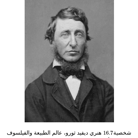
شخصية
16.7
هنري ديفيد ثورو، عالم الطبيعة والفيلسوف
16.7