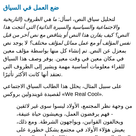
ضع العمل في السياق
لتحليل سياق النص، اسأل:
ما هي الظروف (التاريخية
والاجتماعية والسياسية والسيرة الذاتية) التي أنتجت هذا
النص؟ كيف يقارن هذا النص أو يتناقض مع نص آخر من قبل
نفس المؤلف أو مع عمل مماثل لمؤلف مختلف؟
لا يوجد نص
بمعزل عن النص. تم إنشاء كل منها بواسطة مؤلف معين
في مكان معين في وقت معين. يوفر وصف هذا السياق
للقراء معلومات أساسية مهمة ويشير إلى الظروف التي
تعتقد أنها كانت الأكثر تأثيرًا.
على سبيل المثال، يحلل هذا الطالب السياق الاجتماعي
لقصيدة غويندولين بروكس «We Real Cool».
من وجهة نظر المجتمع، الأولاد ليسوا سوى غير لائقين
- فهم يرفضون العمل، ويعيشون حياة عنيفة،
ويخالفون القوانين، ويواجهون الشرطة. ومع ذلك،
يعيش هؤلاء الأولاد في مجتمع يشكل خطورة على