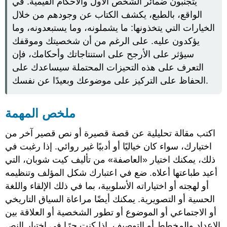
يتجنبون ضمائر الشخص الأول والأحكام القيمية. في
الواقع، بالطبع، يكشف الكتاب عن وجودهم من خلال
الخيارات التي يتخذونها: ما يشملونه، وما يستبعدونه، وما
يؤكدون عليه. على الرغم من أن شخصيتك وموقفك
سيؤثر على الأرجح على استنتاجاتك وأحكامك، فإن
التعرف على هذه التحيزات المحتملة سيساعدك على
الحفاظ على التركيز على موضوعك وبعيدًا عن نفسك.
ملخص المهمة
اكتب مقالة تحليلية عن قصة قصيرة أو نص قصير آخر من
اختيارك، سواء كان خياليًا أو أدبيًا غير روائي. إذا رغبت في
ذلك، يمكنك اختيار «العاصفة» من تأليف كيت شوبان، التي
أعيد طباعتها أعلاه. ضع في اعتبارك شكل المؤلف وتنظيمه
أو لهجته أو اختياراته الأسلوبية، بما في ذلك الإلقاء واللغة
الحسية أو التصويرية. يمكنك أيضًا مراعاة السياق التاريخي
أو الاجتماعي أو الموضوع أو تطور الشخصية أو العلاقة بين
الإعداد والمخطط أو التوصيف. إذا كنت حرًا في اختيار النص