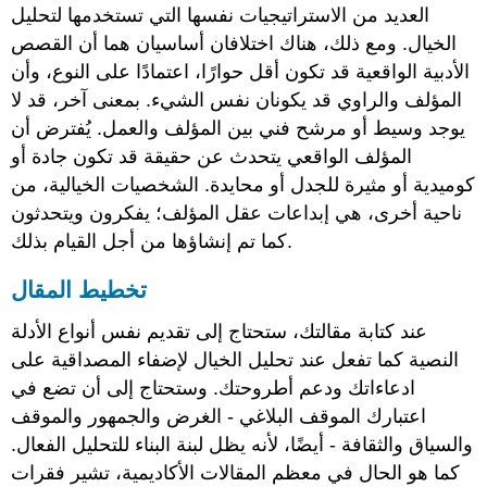
العديد من الاستراتيجيات نفسها التي تستخدمها لتحليل
الخيال. ومع ذلك، هناك اختلافان أساسيان هما أن القصص
الأدبية الواقعية قد تكون أقل حوارًا، اعتمادًا على النوع، وأن
المؤلف والراوي قد يكونان نفس الشيء. بمعنى آخر، قد لا
يوجد وسيط أو مرشح فني بين المؤلف والعمل. يُفترض أن
المؤلف الواقعي يتحدث عن حقيقة قد تكون جادة أو
كوميدية أو مثيرة للجدل أو محايدة. الشخصيات الخيالية، من
ناحية أخرى، هي إبداعات عقل المؤلف؛ يفكرون ويتحدثون
كما تم إنشاؤها من أجل القيام بذلك.
تخطيط المقال
عند كتابة مقالتك، ستحتاج إلى تقديم نفس أنواع الأدلة
النصية كما تفعل عند تحليل الخيال لإضفاء المصداقية على
ادعاءاتك ودعم أطروحتك. وستحتاج إلى أن تضع في
اعتبارك الموقف البلاغي - الغرض والجمهور والموقف
والسياق والثقافة - أيضًا، لأنه يظل لبنة البناء للتحليل الفعال.
كما هو الحال في معظم المقالات الأكاديمية، تشير فقرات