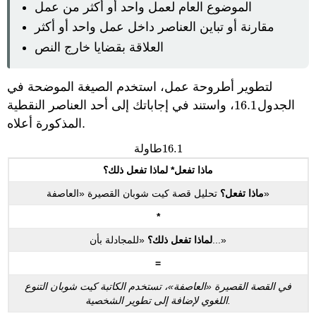
الموضوع العام لعمل واحد أو أكثر من عمل
مقارنة أو تباين العناصر داخل عمل واحد أو أكثر
العلاقة بقضايا خارج النص
لتطوير أطروحة عمل، استخدم الصيغة الموضحة في
الجدول
16.1
، واستند في إجاباتك إلى أحد العناصر النقطية
16.1
المذكورة أعلاه.
16.1
طاولة
16.1
ماذا تفعل* لماذا تفعل ذلك؟
تحليل قصة كيت شوبان القصيرة «العاصفة»
ماذا تفعل؟
*
«للمجادلة بأن...»
لماذا تفعل ذلك؟
=
في القصة القصيرة «العاصفة»، تستخدم الكاتبة كيت شوبان التنوع
اللغوي لإضافة إلى تطوير الشخصية.