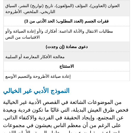
العنوان (العناوين)، المؤلف (المؤلفون)، تاريخ (تواريخ) النشر، السياق
التاريخي، الملخص، الأطروحة
فقرات الجسم (العدد المطلوب؛ الحد الأدنى من 3)
مطالبات الانتقال والأدلة الداعمة: أفكارك و/أو إعادة الصياغة و/أو
الاقتباسات من النص
دعوى مضادة (إن وجدت)
معالجة الأفكار المعارضة أو السلبية
الاستنتاج
إعادة صياغة الأطروحة والتعميم الأوسع
النموذج الأدبي غير الخيالي
من الموضوعات الشائعة في القصص الأدبية غير الخيالية
فحص طرق العيش البديلة، التي غالبًا ما تكون فردية وبعيدة
عن المجتمع، وإيجاد الحقيقة في الفردية والاكتفاء الذاتي.
على الرغم من أن معظم الناس يعيشون في مجموعات
اجتماعية ويقبلون عن طيب خاطر الهوية والأمان اللذين