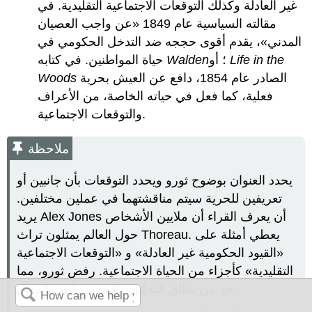
غير العادلة وكذلك التوقعات الاجتماعية التقليدية. في
مقالته السياسية عام 1849 «عن واجب العصيان
المدني»، يقدم أقوى حججه ضد التدخل الحكومي في
Life in the
؛ أو
Walden
حياة المواطنين. في كتابه
الصادر عام 1854، دافع عن العيش بحرية
Woods
فعلية، كما فعل في حياته الخاصة، من الأعراف
والتوقعات الاجتماعية.
ملاحظة
يحدد العنوان بوضوح ثورو ويحدد التوقعات بأن جانبين أو
تعريفين للحرية سيتم مناقشتهما في عملين مختلفين.
يريد Alex Jones أن يعرف القراء أن ملايين الأشخاص
حول العالم يمثلون تراث Thoreau. يعطي أمثلة على
«القيود الحكومية غير العادلة» و «التوقعات الاجتماعية
التقليدية» كأجزاء من الحياة الاجتماعية. رفض ثورو، مما
حد من نطاق التحليل والتحضير لنص المقال.