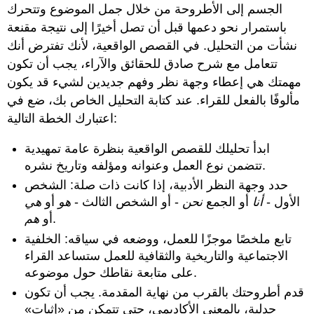
الجسم إلى الأطروحة من خلال جمل الموضوع وتتحرك
باستمرار نحو دعمها قبل أن تصل أخيرًا إلى نتيجة مقنعة
نشأت من التحليل. في القصص الواقعية، لأنك تفترض أنك
تتعامل مع شرح صادق للحقائق والآراء، يجب أن تكون
مهمتك هي إعطاء وجهة نظر وفهم جديدين لشيء قد يكون
مألوفًا بالفعل للقراء. عند كتابة التحليل الخاص بك، ضع في
اعتبارك الخطة التالية:
ابدأ تحليلك للقصص الواقعية بنظرة عامة تمهيدية
تتضمن نوع العمل وعنوانه ومؤلفه وتاريخ نشره.
حدد وجهة النظر الأدبية، إذا كانت ذات صلة: الشخص
الأول -
أنا
أو الجمع
نحن
- أو الشخص الثالث -
هو
أو
هي
.
أو
هم
تابع ملخصًا موجزًا للعمل، ووضعه في سياقه: الخلفية
الاجتماعية والتاريخية والثقافية للعمل ستساعد القراء
على متابعة نقاطك حول موضوعه.
قدم أطروحتك بالقرب من نهاية المقدمة. يجب أن تكون
جدلية، بالمعنى الأكاديمي، حتى تتمكن من «إثبات»