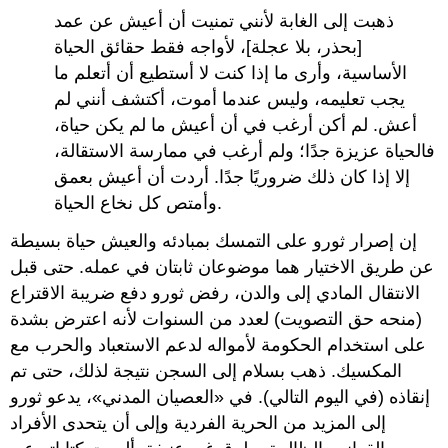
ذهبت إلى الغابة لأنني تمنيت أن أعيش عن عمد
[بحذر، بلا عجلة]، لأواجه فقط حقائق الحياة
الأساسية، وأرى ما إذا كنت لا أستطيع أن أتعلم ما
يجب تعليمه، وليس عندما أموت، أكتشف أنني لم
أعش. لم أكن أرغب في أن أعيش ما لم يكن حياة،
فالحياة عزيزة جدًا؛ ولم أرغب في ممارسة الاستقالة،
إلا إذا كان ذلك ضروريًا جدًا. أردت أن أعيش بعمق
وأمتص كل نخاع الحياة.
إن إصرار ثورو على التمسك بمبادئه والعيش حياة بسيطة
عن طريق الاختيار هما موضوعان ثابتان في عمله. حتى قبل
الانتقال المادي إلى والدن، رفض ثورو دفع ضريبة الاقتراع
(منحه حق التصويت) لعدد من السنوات لأنه اعترض بشدة
على استخدام الحكومة لأمواله لدعم الاستعباد والحرب مع
المكسيك. ذهب بسلام إلى السجن نتيجة لذلك، حتى تم
إنقاذه (في اليوم التالي). في «العصيان المدني»، يدعو ثورو
إلى المزيد من الحرية الفردية وإلى أن يتحدى الأفراد