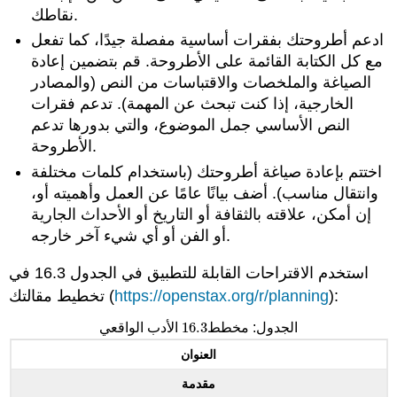
نقاطك.
ادعم أطروحتك بفقرات أساسية مفصلة جيدًا، كما تفعل
مع كل الكتابة القائمة على الأطروحة. قم بتضمين إعادة
الصياغة والملخصات والاقتباسات من النص (والمصادر
الخارجية، إذا كنت تبحث عن المهمة). تدعم فقرات
النص الأساسي جمل الموضوع، والتي بدورها تدعم
الأطروحة.
اختتم بإعادة صياغة أطروحتك (باستخدام كلمات مختلفة
وانتقال مناسب). أضف بيانًا عامًا عن العمل وأهميته أو،
إن أمكن، علاقته بالثقافة أو التاريخ أو الأحداث الجارية
أو الفن أو أي شيء آخر خارجه.
استخدم الاقتراحات القابلة للتطبيق في الجدول 16.3 في
):
https://openstax.org/r/planning
تخطيط مقالتك (
16.3
الجدول: مخطط
الأدب الواقعي
16.3
العنوان
مقدمة