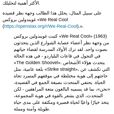
الأكثر أهمية لتحليلك.
على سبيل المثال، يحلل هذا الطالب وجهة نظر قصيدة
غويندولين بروكس «We Real Cool
(
https://openstax.org/r/We-Real-Cool
).».
كتبت غويندولين بروكس «We Real Cool» (1963)
من وجهة نظر أعضاء عصابة الشوارع الذين يتحدثون
بصوت واحد. لقد ترك الأولاد المدرسة لقضاء حياتهم
في التجول في قاعات البلياردو - في هذه الحالة
«The Golden Shoovel». يتحدث هؤلاء الأشخاص
بلغة عامية، مثل «Strike straight»، التي تكشف عن
حاجتهم إلى هوية مختلطة في موقفهم المتمرد تجاه
الحياة. يحتفي المتحدث بصيغة الجمع في القصيدة،
«نحن»، بما قد يسميه البالغون متعة المراهقين - لكن
المتحدث، الذي يشعر بالقوة في هوية المجموعة،
يتخذ خيارًا واعيًا لحياة قصيرة ومكثفة على مدى حياة
طويلة وآمنة ومملة.