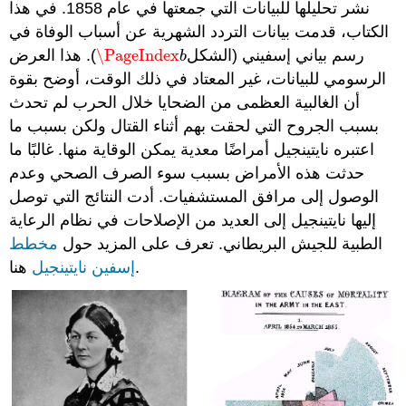
نشر تحليلها للبيانات التي جمعتها في عام 1858. في هذا
الكتاب، قدمت بيانات التردد الشهرية عن أسباب الوفاة في
رسم بياني إسفيني (الشكل
\PageIndex
). هذا العرض
\PageIndex
b
b
الرسومي للبيانات، غير المعتاد في ذلك الوقت، أوضح بقوة
أن الغالبية العظمى من الضحايا خلال الحرب لم تحدث
بسبب الجروح التي لحقت بهم أثناء القتال ولكن بسبب ما
اعتبره نايتينجيل أمراضًا معدية يمكن الوقاية منها. غالبًا ما
حدثت هذه الأمراض بسبب سوء الصرف الصحي وعدم
الوصول إلى مرافق المستشفيات. أدت النتائج التي توصل
إليها نايتينجيل إلى العديد من الإصلاحات في نظام الرعاية
الطبية للجيش البريطاني. تعرف على المزيد حول
مخطط
هنا.
إسفين نايتينجيل