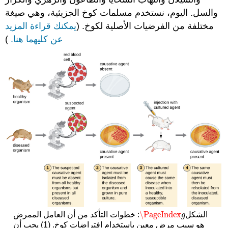
والسل. اليوم، نستخدم مسلمات كوخ الجزيئية، وهي صيغة
مختلفة من الفرضيات الأصلية لكوخ. (
يمكنك قراءة المزيد
عن كليهما هنا.
)
\PageIndex
الشكل
: خطوات التأكد من أن العامل الممرض
\PageIndex
g
g
هو سبب مرض معين باستخدام افتراضات كوخ. (1) يجب أن