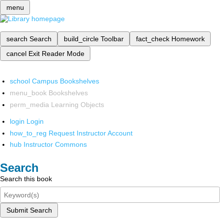
menu
search
Search
build_circle
Toolbar
fact_check
Homework
cancel
Exit Reader Mode
school
Campus Bookshelves
menu_book
Bookshelves
perm_media
Learning Objects
login
Login
how_to_reg
Request Instructor Account
hub
Instructor Commons
Search
Search this book
Submit Search