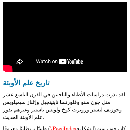
تاريخ علم الأوبئة
لقد بذرت دراسات الأطباء والباحثين في القرن التاسع عشر
مثل جون سنو وفلورنسا نايتينجيل وإغناز سيميلويس
وجوزيف ليستر وروبرت كوخ ولويس باستير وغيرهم بذور
علم الأوبئة الحديث.
كان جون سنو (الشكل
\PageIndex
) طبيبًا بريطانيًا معروفًا
\PageIndex
a
a