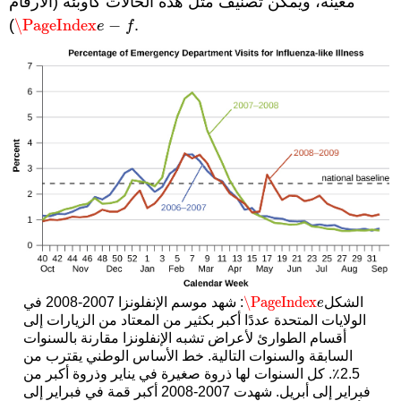
معينة، ويمكن تصنيف مثل هذه الحالات كأوبئة (الأرقام
\PageIndex
−
).
\PageIndex
e
−
f
e
f
\PageIndex
الشكل
: شهد موسم الإنفلونزا 2007-2008 في
\PageIndex
e
e
الولايات المتحدة عددًا أكبر بكثير من المعتاد من الزيارات إلى
أقسام الطوارئ لأعراض تشبه الإنفلونزا مقارنة بالسنوات
السابقة والسنوات التالية. خط الأساس الوطني يقترب من
2.5٪. كل السنوات لها ذروة صغيرة في يناير وذروة أكبر من
فبراير إلى أبريل. شهدت 2007-2008 أكبر قمة في فبراير إلى