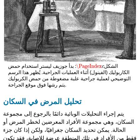
\PageIndex
الشكل
: بدأ جوزيف ليستر استخدام حمض
\PageIndex
c
c
الكاربوليك (الفينول) أثناء العمليات الجراحية. يُظهر هذا الرسم
التوضيحي لعملية جراحية علبة مضغوطة من حمض الكربوليك
يتم رشها فوق موقع الجراحة.
تحليل المرض في السكان
يتم إجراء التحليلات الوبائية دائمًا بالرجوع إلى مجموعة
السكان، وهي مجموعة الأفراد المعرضين لخطر المرض أو
الحالة. يمكن تحديد السكان جغرافيًا، ولكن إذا كان جزء
فقط من الأفراد في تلك المنطقة عرضة للإصابة، فقد تكون