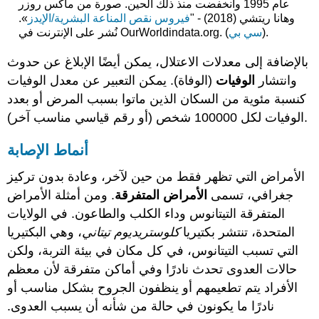
عام 1995 وانخفضت منذ ذلك الحين. صورة من ماكس روزر
وهانا ريتشي (2018) - "
فيروس نقص المناعة البشرية/الإيدز
».
).
سي بي
نُشر على الإنترنت في OurWorldindata.org. (
بالإضافة إلى معدلات الاعتلال، يمكن أيضًا الإبلاغ عن حدوث
وانتشار
الوفيات
(الوفاة). يمكن التعبير عن معدل الوفيات
كنسبة مئوية من السكان الذين ماتوا بسبب المرض أو بعدد
الوفيات لكل 100000 شخص (أو رقم قياسي مناسب آخر).
أنماط الإصابة
الأمراض التي تظهر فقط من حين لآخر، وعادة بدون تركيز
جغرافي، تسمى
الأمراض المتفرقة
. ومن أمثلة الأمراض
المتفرقة التيتانوس وداء الكلب والطاعون. في الولايات
المتحدة، تنتشر بكتيريا
كلوستريديوم تيتاني
، وهي البكتيريا
التي تسبب التيتانوس، في كل مكان في بيئة التربة، ولكن
حالات العدوى تحدث نادرًا وفي أماكن متفرقة لأن معظم
الأفراد يتم تطعيمهم أو ينظفون الجروح بشكل مناسب أو
نادرًا ما يكونون في حالة من شأنه أن يسبب العدوى.