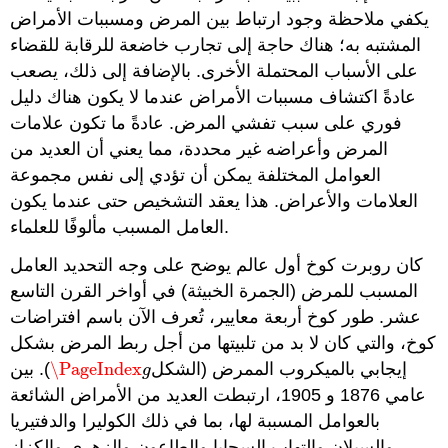
يكفي ملاحظة وجود ارتباط بين المرض ومسببات الأمراض
المشتبه به؛ هناك حاجة إلى تجارب خاضعة للرقابة للقضاء
على الأسباب المحتملة الأخرى. بالإضافة إلى ذلك، يصعب
عادةً اكتشاف مسببات الأمراض عندما لا يكون هناك دليل
فوري على سبب تفشي المرض. عادةً ما تكون علامات
المرض وأعراضه غير محددة، مما يعني أن العديد من
العوامل المختلفة يمكن أن تؤدي إلى نفس مجموعة
العلامات والأعراض. هذا يعقد التشخيص حتى عندما يكون
العامل المسبب مألوفًا للعلماء.
كان روبرت كوخ أول عالم يوضح على وجه التحديد العامل
المسبب للمرض (الجمرة الخبيثة) في أواخر القرن التاسع
عشر. طور كوخ أربعة معايير، تُعرف الآن باسم افتراضات
كوخ، والتي كان لا بد من تلبيتها من أجل ربط المرض بشكل
إيجابي بالميكروب الممرض (الشكل
\PageIndex
). بين
\PageIndex
g
g
عامي 1876 و 1905، ارتبطت العديد من الأمراض الشائعة
بالعوامل المسببة لها، بما في ذلك الكوليرا والدفتيريا
والسيلان والتهاب السحايا والطاعون والزهري والكزاز