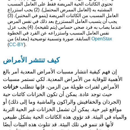
تحتوي الكائنات الحية المريضة فقط على العامل المسبب
المشتبه به (العامل الممرض المحتمل). (2) يجب استزراع
العامل المسبب من الكائنات المريضة (ينمو في المختبر). (3)
يجب أن يتسبب العامل المستزرع بعد ذلك في نفس المرض
عندما يصاب به فرد صحي حساس (يتم تلقيحه). (4) يجب عزل
نفس العامل المسبب واستزراعه عن الفرد في الخطوة
OpenStax
السابقة. صورة وتسمية توضيحية (معدلة) من
(
CC-BY
).
كيف تنتشر الأمراض
إن فهم كيفية انتشار مسببات الأمراض المعدية أمر بالغ
الأهمية للوقاية من الأمراض المعدية. لكي تستمر مسببات
الأمراض لفترات طويلة من الزمن، فإنها تتطلب
خزانات
حيث توجد عادة. يمكن أن تكون الخزانات كائنات حية
(الجرذان والخفافيش والراكون والماشية وما إلى ذلك) أو
مواقع غير حية. يمكن أن تشمل الخزانات غير الحية التربة
والمياه في البيئة. قد تؤوي هذه الكائنات الحية بشكل طبيعي
لأنها قد تنمو في تلك البيئة. قد تتلوث هذه البيئات أيضًا