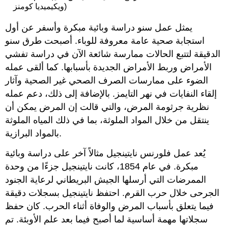
ويكيميديا كومنز)
يمثل عمل سنو دراسة وبائية مبكرة وأسفر عن أول
استجابة صحية عامة معروفة للوباء. أصبحت طرق سنو
الدقيقة لتتبع الحالات ممارسة شائعة الآن في دراسة تفشي
الأمراض وربط الأمراض الجديدة بأسبابها. كما ألقى عمله
الضوء على ممارسات الصرف الصحي غير الصحية وآثار
إلقاء النفايات في نهر التايمز. بالإضافة إلى ذلك، دعم عمله
نظرية جرثومة المرض، والتي قالت إن المرض يمكن أن
ينتقل من خلال المواد الملوثة، بما في ذلك المياه الملوثة
بالمواد البرازية.
يُعد عمل فلورنس نايتينجيل مثالاً آخر على دراسة وبائية
مبكرة. في عام 1854، كانت نايتينجيل جزءًا من وحدة
الممرضات التي أرسلها الجيش البريطاني لرعاية الجنود
الجرحى خلال حرب القرم. احتفظ نايتينجيل بسجلات دقيقة
فيما يتعلق بأسباب المرض والوفاة أثناء الحرب. كان حفظ
سجلاتها مهمة أساسية لما أصبح فيما بعد علم الأوبئة. تم