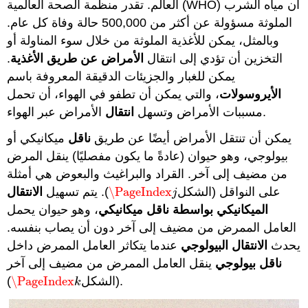
العالم. تقدر منظمة الصحة العالمية (WHO) أن مياه الشرب
الملوثة مسؤولة عن أكثر من 500,000 حالة وفاة كل عام.
وبالمثل، يمكن للأغذية الملوثة من خلال سوء المناولة أو
التخزين أن تؤدي إلى انتقال
الأمراض عن طريق الأغذية
.
يمكن للغبار والجزيئات الدقيقة المعروفة باسم
الأيروسولات
، والتي يمكن أن تطفو في الهواء، أن تحمل
الأمراض عبر الهواء.
مسببات الأمراض وتسهل
انتقال
يمكن أن تنتقل الأمراض أيضًا عن طريق
ناقل
ميكانيكي أو
بيولوجي، وهو حيوان (عادةً ما يكون مفصليًا) ينقل المرض
من مضيف إلى آخر. القراد والبراغيث والبعوض هي أمثلة
على النواقل (الشكل
\PageIndex
). يتم تسهيل
الانتقال
\PageIndex
j
j
الميكانيكي بواسطة ناقل ميكانيكي
، وهو حيوان يحمل
العامل الممرض من مضيف إلى آخر دون أن يصاب بنفسه.
يحدث
الانتقال البيولوجي
عندما يتكاثر العامل الممرض داخل
ناقل بيولوجي
ينقل العامل الممرض من مضيف إلى آخر
).
(الشكل
\PageIndex
\PageIndex
k
k