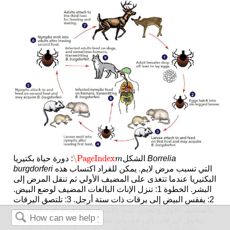
\PageIndex
Borrelia
: دورة حياة بكتيريا
الشكل
\PageIndex
m
m
التي تسبب مرض لايم. يمكن للقراد اكتساب هذه
burgdorferi
البكتيريا عندما تتغذى على المضيف الأولي ثم تنقل المرض إلى
البشر. الخطوة 1: تنزل الإناث البالغات المضيف لوضع البيض.
2: يفقس البيض إلى يرقات ذات ستة أرجل. 3: تلتصق اليرقات
بالمضيف الأول وتتغذى عليه (الثدييات الصغيرة المختلفة) وقد
4: تتحول اليرقات إلى حوريات بعد
.
burgdorferi
تكتسب B.