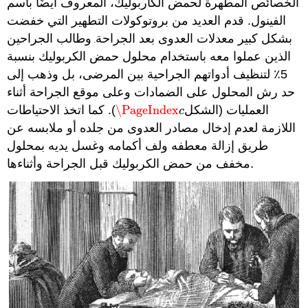
الخصائص المطهرة لحمض الكاربوليك، المعروف أيضًا باسم
الفينول. قدم العديد من بروتوكولات التطهير التي خفضت
بشكل كبير معدلات العدوى بعد الجراحة
وطالب الجراحين
.
الذين عملوا معه باستخدام محلول حمض الكربوليك بنسبة
5٪ لتنظيف أدواتهم الجراحية بين المرضى، بل وذهب إلى
حد رش المحلول على الضمادات وعلى موقع الجراحة أثناء
العمليات (الشكل
\PageIndex
). كما اتخذ الاحتياطات
\PageIndex
c
c
اللازمة لعدم إدخال مصادر العدوى من جلده أو ملابسه عن
طريق إزالة معطفه ولف أكمامه وغسل يديه بمحلول
مخفف من حمض الكربوليك قبل الجراحة وأثناءها.