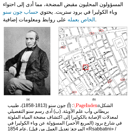
المسؤولون المحليون مقبض المضخة، مما أدى إلى احتواء
وباء الكوليرا في برود ستريت. يحتوي
حساب جون سنو
على روابط ومعلومات إضافية.
الخاص بعمله
\PageIndex
الشكل
: (أ) جون سنو (1813-1858)، طبيب
\PageIndex
a
a
بريطاني وأب علم الأوبئة. (ب) أدى رسم سنو التفصيلي
لمعدلات الإصابة بالكوليرا إلى اكتشاف مضخة المياه الملوثة
في شارع برود (المربع الأحمر) المسؤولة عن وباء الكوليرا في
عام 1854. (المرجع: تعديل العمل من قبل «Rsabbatini» /