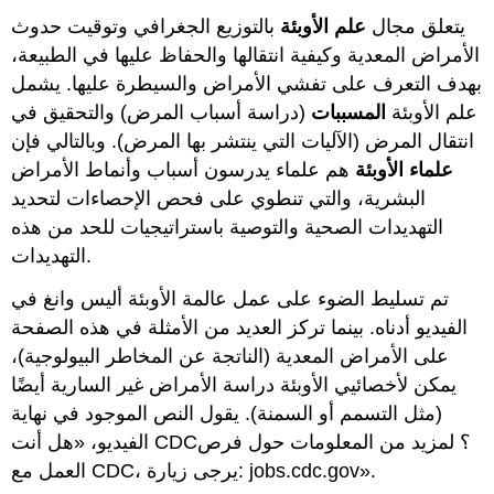
يتعلق مجال
علم الأوبئة
بالتوزيع الجغرافي وتوقيت حدوث
الأمراض المعدية وكيفية انتقالها والحفاظ عليها في الطبيعة،
بهدف التعرف على تفشي الأمراض والسيطرة عليها. يشمل
علم الأوبئة
المسببات
(دراسة أسباب المرض) والتحقيق في
انتقال المرض (الآليات التي ينتشر بها المرض). وبالتالي فإن
علماء الأوبئة
هم علماء يدرسون أسباب وأنماط الأمراض
البشرية، والتي تنطوي على فحص الإحصاءات لتحديد
التهديدات الصحية والتوصية باستراتيجيات للحد من هذه
التهديدات.
تم تسليط الضوء على عمل عالمة الأوبئة أليس وانغ في
الفيديو أدناه. بينما تركز العديد من الأمثلة في هذه الصفحة
على الأمراض المعدية (الناتجة عن المخاطر البيولوجية)،
يمكن لأخصائيي الأوبئة دراسة الأمراض غير السارية أيضًا
(مثل التسمم أو السمنة). يقول النص الموجود في نهاية
الفيديو، «هل أنت CDC؟ لمزيد من المعلومات حول فرص
العمل مع CDC، يرجى زيارة: jobs.cdc.gov».