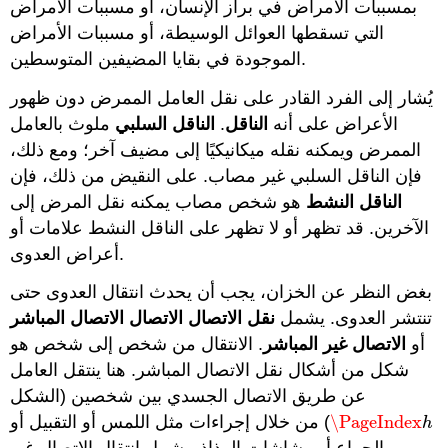
بمسببات الأمراض في براز الإنسان، أو مسببات الأمراض
التي تسقطها العوائل الوسيطة، أو مسببات الأمراض
الموجودة في بقايا المضيفين المتوسطين.
يُشار إلى الفرد القادر على نقل العامل الممرض دون ظهور
الأعراض على أنه
الناقل
.
الناقل السلبي
ملوث بالعامل
الممرض ويمكنه نقله ميكانيكيًا إلى مضيف آخر؛ ومع ذلك،
فإن الناقل السلبي غير مصاب. على النقيض من ذلك، فإن
الناقل النشط
هو شخص مصاب يمكنه نقل المرض إلى
الآخرين. قد تظهر أو لا تظهر على الناقل النشط علامات أو
أعراض العدوى.
بغض النظر عن الخزان، يجب أن يحدث انتقال العدوى حتى
تنتشر العدوى. يشمل
نقل الاتصال
الاتصال الاتصال المباشر
أو
الاتصال غير المباشر
. الانتقال من شخص إلى شخص هو
شكل من أشكال نقل الاتصال المباشر. هنا ينتقل العامل
عن طريق الاتصال الجسدي بين شخصين (الشكل
\PageIndex
) من خلال إجراءات مثل اللمس أو التقبيل أو
\PageIndex
h
h