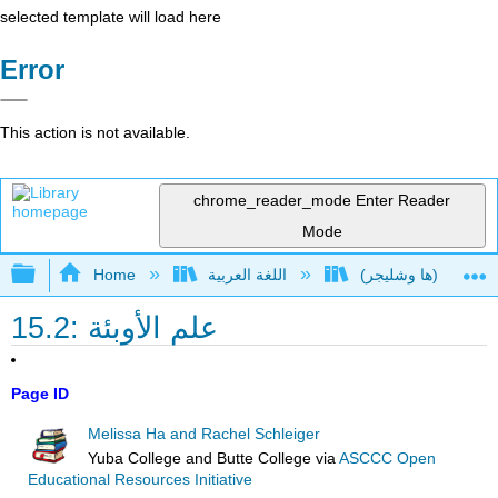
selected template will load here
Error
This action is not available.
chrome_reader_mode
Enter Reader
Mode
Expand/collapse global hierarchy
اللغة العربية
Home
15.2: علم الأوبئة
Page ID
Melissa Ha and Rachel Schleiger
Yuba College and Butte College
via
ASCCC Open
Educational Resources Initiative