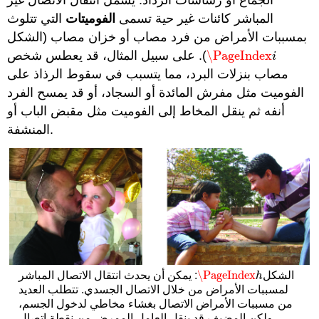
الجماع أو رشاشات الرذاذ. يشمل انتقال الاتصال غير
المباشر كائنات غير حية تسمى
الفوميتات
التي تتلوث
بمسببات الأمراض من فرد مصاب أو خزان مصاب (الشكل
\PageIndex
). على سبيل المثال، قد يعطس شخص
\PageIndex
i
i
مصاب بنزلات البرد، مما يتسبب في سقوط الرذاذ على
الفوميت مثل مفرش المائدة أو السجاد، أو قد يمسح الفرد
أنفه ثم ينقل المخاط إلى الفوميت مثل مقبض الباب أو
المنشفة.
\PageIndex
الشكل
: يمكن أن يحدث انتقال الاتصال المباشر
\PageIndex
h
h
لمسببات الأمراض من خلال الاتصال الجسدي. تتطلب العديد
من مسببات الأمراض الاتصال بغشاء مخاطي لدخول الجسم،
ولكن المضيف قد ينقل العامل الممرض من نقطة اتصال