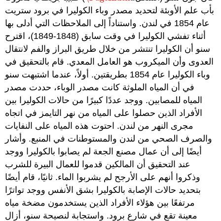
بأب علم الأوبئة لتحديد مصدر وباء الكوليرا في برود ستريت
عام 1854 في لندن. واستناداً إلى الملاحظات التي أدلى بها
أثناء تفشي الكوليرا في وقت سابق (1848-1849)، اقترح
سنو أن الكوليرا تنتشر من خلال طريق البراز والفم لانتقال
العدوى وأن الميكروب هو العامل المعدي. قام بالتحقيق في
وباء الكوليرا عام 1854 بطريقتين. أولاً، عندما اشتبهت سنو
في أن المياه الملوثة كانت مصدر الوباء، حددت مصدر
المياه للمصابين. ووجد عددًا كبيرًا من حالات الكوليرا بين
الأفراد الذين حصلوا على المياه من نهر التايمز في اتجاه
مجرى النهر من لندن. احتوت هذه المياه على النفايات
والصرف الصحي من لندن والمستوطنات في المنبع. وأشار
أيضًا إلى أن عمال مصنع الجعة لم يصابوا بالكوليرا ووجد
عند التحقيق أن المالكين قدموا للعمال البيرة للشرب
وذكروا أنهم على الأرجح لم يشربوا الماء. ثانيًا، قام أيضًا
بتحديد حالات الإصابة بالكوليرا بشق الأنفس ووجد تواترًا
مرتفعًا بين هؤلاء الأفراد الذين يستخدمون مضخة مياه
معينة تقع في شارع برود. واستجابة لنصيحة سنو، أزال