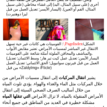
أخرى (على سبيل المثال، اليد) إلى غشاء مخاطي (على سبيل
المثال، الفم أو العين). (اليسار الأيسر: تعديل العمل من قبل
ليزا دوهنيرت)
\PageIndex
الشكل
: الفوميتات هي كائنات غير حية تسهل
\PageIndex
i
i
الانتقال غير المباشر لمسببات الأمراض. تعتبر مقابض الأبواب
والمناشف والمحاقن الملوثة أمثلة شائعة على الفوميتات.
(اليسار الأيمن: تعديل عمل كيت تير هار؛ وسط الائتمان: تعديل
العمل من قبل فيرنون سوانبويل؛ الحق الائتماني: تعديل العمل
من قبل «Zaldylmg» /Flickr)
يشير
انتقال المركبات
إلى انتقال مسببات الأمراض من
خلال المركبات مثل الماء والغذاء والهواء. يؤدي تلوث المياه
من خلال أساليب الصرف الصحي السيئة إلى انتقال
الأمراض المنقولة بالمياه. لا تزال الأمراض
التي تنقلها المياه
مشكلة خطيرة في العديد من المناطق في جميع أنحاء