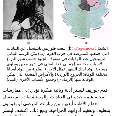
\PageIndex
الشكل
: (أ) أبلغت فلورنس نايتينجيل عن البيانات
\PageIndex
b
b
التي جمعتها كممرضة في حرب القرم. (ب) يبيّن الرسم البياني
لنايتينجيل عدد الوفيات في صفوف الجنود حسب شهر النزاع
لأسباب مختلفة. إجمالي عدد القتلى في شهر معين يساوي
مساحة الوتد لذلك الشهر. تمثل الأجزاء الملونة من الوتد أسبابًا
مختلفة للوفاة: الجروح (الوردية) والأمراض المعدية التي يمكن
الوقاية منها (الرمادي) وجميع الأسباب الأخرى (البني).
قدم جوزيف ليستر أدلة وبائية مبكرة تؤدي إلى ممارسات
صحية عامة جيدة في العيادات والمستشفيات. لم يغسل
معظم الأطباء أيديهم بين زيارات المرضى أو يقومون
بتنظيف وتعقيم أدواتهم الجراحية. ومع ذلك، اكتشف ليستر