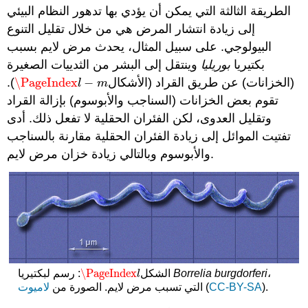
الطريقة الثالثة التي يمكن أن يؤدي بها تدهور النظام البيئي
إلى زيادة انتشار المرض هي من خلال تقليل التنوع
البيولوجي. على سبيل المثال، يحدث مرض لايم بسبب
بكتيريا
بوريليا
وينتقل إلى البشر من الثدييات الصغيرة
(الخزانات) عن طريق القراد (الأشكال
−
\PageIndex
).
\PageIndex
l
−
m
l
m
تقوم بعض الخزانات (السناجب والأبوسوم) بإزالة القراد
وتقليل العدوى، لكن الفئران الحقلية لا تفعل ذلك. أدى
تفتيت الموائل إلى زيادة الفئران الحقلية مقارنة بالسناجب
والأبوسوم وبالتالي زيادة خزان مرض لايم.
\PageIndex
،
Borrelia burgdorferi
: رسم لبكتيريا
الشكل
\PageIndex
l
l
).
CC-BY-SA
(
التي تسبب مرض لايم. الصورة من
لاميوت