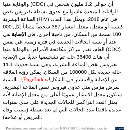
والوقاية منها (CDC) أن حوالي 1.2 مليون شخص في
الولايات المتحدة عاشوا مع عدوى نشطة بفيروس نقص
المناعة البشرية (HIV) في عام 2018. ويمثّل هذا العدد،
كنسبة أو معدل، معدل انتشار 367 شخصاً مصاباً لكل 000
100 نسمة من السكان. من ناحية أخرى، فإن
الإصابة
هي
عدد أو نسبة الحالات الجديدة في فترة زمنية. في نفس
العام، تقدر مراكز مكافحة الأمراض والوقاية منها (CDC)
أن هناك 36400 حالة تم تشخيصها حديثًا من الإصابة
بفيروس نقص المناعة البشرية، وهي نسبة حدوث 11.1
حالة جديدة لكل 100000 من السكان. يمكن رؤية العلاقة
بين الإصابة والانتشار في الشكل
\PageIndex
. بالنسبة
\PageIndex
d
d
لمرض مزمن مثل عدوى فيروس نقص المناعة البشرية،
سيكون معدل الانتشار عمومًا أعلى من معدل الإصابة لأنه
يمثل العدد التراكمي للحالات الجديدة على مدى سنوات
عديدة ناقصًا عدد الحالات التي لم تعد نشطة (بسبب وفاة
المريض أو علاجه).