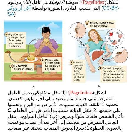
\PageIndex
الشكل
: بعوضة
الأنوفيلة
هي
ناقل
البلازموديوم
\PageIndex
j
j
CC-BY-
(
الذي يسبب الملاريا. الصورة بواسطة
آلان آر ووكر
SA
).
\PageIndex
الشكل
: (أ) ناقل ميكانيكي يحمل العامل
\PageIndex
k
k
الممرض على جسمه من مضيف إلى آخر، وليس كعدوى.
الخطوة 1: تلتقط الذبابة مسببات الأمراض من البراز وتحملها
على جسمها. 2: تنقل الذبابة مسببات الأمراض إلى الطعام. 3:
يأكل الشخص طعامًا ملوثًا ويمرض. (ب) الناقل البيولوجي ينقل
العامل الممرض من مضيف إلى آخر بعد أن يصاب هو نفسه
بالعدوى. الخطوة 1: يلدغ البعوض المصاب شخصًا غير مصاب.