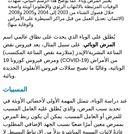
يعتبر المرض وباءً. كما يوضح هذا الرسم البياني، شهدت
الوفيات المرتبطة بالالتهاب الرئوي والإنفلونزا أوبئة واضحة
خلال فصول الشتاء من 2003 إلى 2004 و2005 و2008.
(الائتمان: تعديل العمل من قبل مراكز السيطرة على الأمراض
والوقاية منها)
يُطلق على الوباء الذي يحدث على نطاق عالمي اسم
المرض الوبائي
. على سبيل المثال، يعد فيروس نقص
المناعة البشرية/الإيدز (متلازمة نقص المناعة المكتسب)
ومرض فيروس كورونا 19 (COVID-19) من الأمراض
الوبائية، وغالبًا ما تصبح سلالات فيروس الأنفلونزا الجديدة
وبائية.
المسببات
عند دراسة الوباء، تتمثل المهمة الأولى لأخصائي الأوبئة في
تحديد سبب المرض، والذي يُطلق عليه العامل المسبب
للمرض أو العامل المسبب. يمكن أن يكون ربط المرض
بممرض معين أمرًا صعبًا بسبب الجهد الإضافي المطلوب
عادةً لإثبات السببية المباشرة بدلاً من الارتباط البسيط. لا