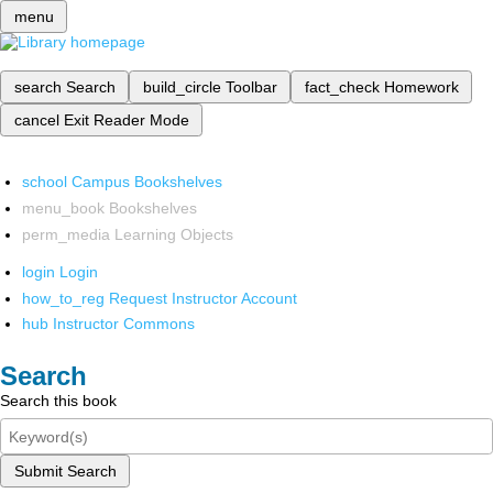
menu
search
Search
build_circle
Toolbar
fact_check
Homework
cancel
Exit Reader Mode
school
Campus Bookshelves
menu_book
Bookshelves
perm_media
Learning Objects
login
Login
how_to_reg
Request Instructor Account
hub
Instructor Commons
Search
Search this book
Submit Search