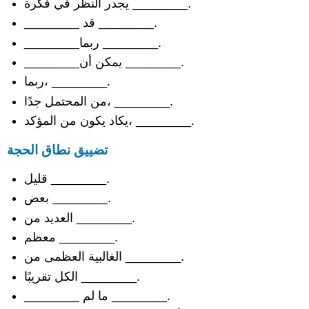
يجدر النظر في فكرة ________.
دعوة
________ قد ________.
للدعم
والبحث
________ربما ________.
اقترح
________يمكن أن ________.
حدًا
للمطالبة
ربما، ________.
أشر
من المحتمل جدًا، ________.
إلى
يكاد يكون من المؤكد، ________.
المزيد
من
تضييق نطاق الحجة
الآثار
تقديم
قليل ________.
أسباب
بديلة
بعض ________.
أو
العديد من ________.
إضافية
معظم ________.
التأكيد
على
الغالبية العظمى من ________.
أهمية
الكل تقريبًا ________.
الحجة
________ ما لم ________.
اقترح