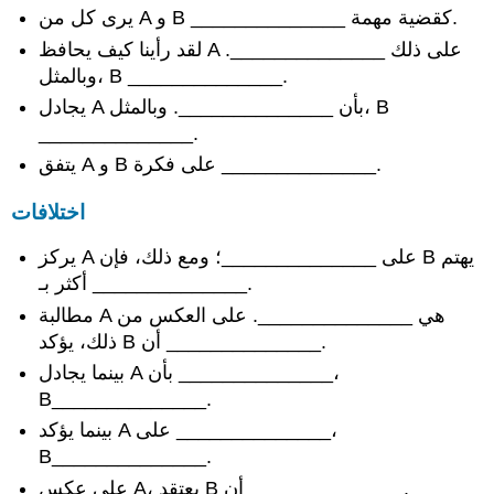
يرى كل من A و B ______________ كقضية مهمة.
لقد رأينا كيف يحافظ A على ذلك ______________.
وبالمثل، B ______________.
يجادل A بأن ______________. وبالمثل، B
______________.
يتفق A و B على فكرة ______________.
اختلافات
يركز A على ______________؛ ومع ذلك، فإن B يهتم
أكثر بـ ______________.
مطالبة A هي ______________. على العكس من
ذلك، يؤكد B أن ______________.
بينما يجادل A بأن ______________،
B______________.
بينما يؤكد A على ______________،
B______________.
على عكس A، يعتقد B أن ______________.