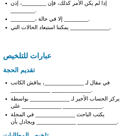
طرقًا
إذا لم يكن الأمر كذلك، فإن ________، إذن
لنشر
________.
الكلمة
________، إلا في حالة ________.
تقديم
مطالبات
يمكننا استبعاد الحالات التي _____________.
بديلة
أعد
صياغة
المشكلة
عبارات للتلخيص
تقديم الحجة
في مقال لـ _____________، يناقش الكاتب
_____________ _____________.
يركز الحساب الأخير لـ _____________ بواسطة
_____________ على _____________.
يكتب الباحث _____________ في المجلة
_____________ ويجادل بأن _____________.
تلخيص المطالبات