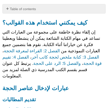
Table of contents
كيف
يمكنني
كيف يمكنني استخدام هذه القوالب؟
استخدام
هذه
إن إلقاء نظرة خاطفة على مجموعة من العبارات التي
القوالب؟
تساعد في مهام الكتابة الشائعة يمكن أن ينشطنا ويعطينا
عبارات
فكرة عن خياراتنا أثناء الكتابة. نقوم هنا بتضمين جميع
لإدخال
عناصر
العبارات النموذجية من
الفصل 2: القراءة لمعرفة الحجة
،
الحجة
الفصل 3: كتابة ملخص لحجة كاتب آخر
،
الفصل 4: تقييم
تقديم
قوة الحجة
،
والفصل 5: الرد على الحجة
. يرتبط كل عنوان
المطالبات
قسم بقسم الكتب المدرسية ذي الصلة لمزيد من
مطالبات
المعلومات.
السياسة
ادعاءات
عبارات لإدخال عناصر الحجة
الحقيقة
مطالبات
تقديم المطالبات
القيمة
المطالبات