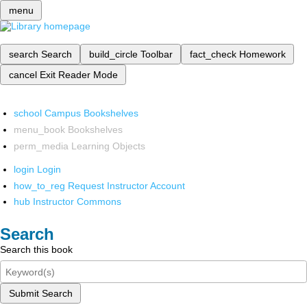
menu
search
Search
build_circle
Toolbar
fact_check
Homework
cancel
Exit Reader Mode
school
Campus Bookshelves
menu_book
Bookshelves
perm_media
Learning Objects
login
Login
how_to_reg
Request Instructor Account
hub
Instructor Commons
Search
Search this book
Submit Search