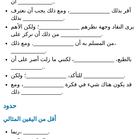
أن ___________..
على
أقر بذلك _____________، ومع ذلك يجب أن نعترف
القسم
الفرعي
بذلك _____________.
الثناء
يرى النقاد وجهة نظرهم _____________؛ ولكن الأهم
لجلب
من ذلك أن نركز على _____________.
الانتباه
من المسلم به أن _____________. ومع ذلك،
الثناء
___________.
على
التأطير
بالطبع، _____________، لكنني ما زلت أصر على أن
الثناء
__________..
على
للتأكد، _____________؛ ولكن _____________.
طرح
سؤال
قد يكون هناك شيء في فكرة _____________، ومع
عبارات
ذلك _____________.
للرد
على
حدود
مزيد
من
أقل من اليقين المثالي
المحادثة
دعوة
ربما، ________.
للتوضيح