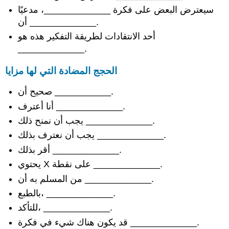
سيعترض البعض على فكرة _____________، مدعيًا
التشابه
أن _____________.
اختلافات
أوجه
أحد الانتقادات لطريقة التفكير هذه هو
التشابه
_____________.
والاختلاف
معًا
الحجج المضادة التي لها مزايا
عبارات
لتقييم
صحيح أن ___________.
الحجج
أنا أعترف _____________.
تقييم
يجب أن نمنح ذلك _____________.
الوضوح
يجب أن نعترف بذلك _____________.
عدم
الوضوح
أقر بذلك _____________.
الثناء
يحتوي X على نقطة _____________.
على
من المسلم به أن _____________.
الوضوح
الإشارة
بالطبع، _____________.
إلى
للتأكد، _____________.
الاستثناءات
قد يكون هناك شيء في فكرة _____________.
تقييم