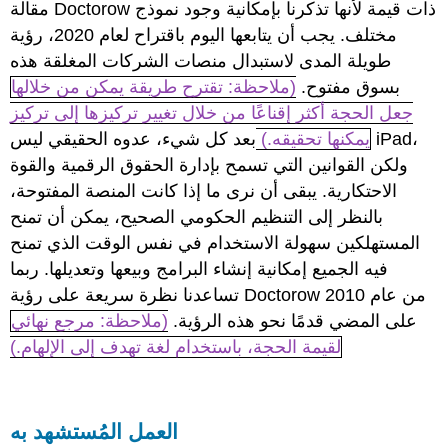
مقالة Doctorow ذات قيمة لأنها تذكرنا بإمكانية وجود نموذج
مختلف. يجب أن يتابعها اليوم باقتراح لعام 2020، رؤية
طويلة المدى لاستبدال منصات الشركات المغلقة هذه
بسوق مفتوح.
(ملاحظة: تقترح طريقة يمكن من خلالها
جعل الحجة أكثر إقناعًا من خلال تغيير تركيزها إلى تركيز
يمكنها تحقيقه.)
بعد كل شيء، عدوه الحقيقي ليس iPad،
ولكن القوانين التي تسمح بإدارة الحقوق الرقمية والقوة
الاحتكارية. يبقى أن نرى ما إذا كانت المنصة المفتوحة،
بالنظر إلى التنظيم الحكومي الصحيح، يمكن أن تمنح
المستهلكين سهولة الاستخدام في نفس الوقت الذي تمنح
فيه الجميع إمكانية إنشاء البرامج وبيعها وتعديلها. ربما
تساعدنا نظرة سريعة على رؤية Doctorow من عام 2010
على المضي قدمًا نحو هذه الرؤية.
(ملاحظة: مرجع نهائي
لقيمة الحجة، باستخدام لغة تهدف إلى الإلهام.)
العمل المُستشهد به