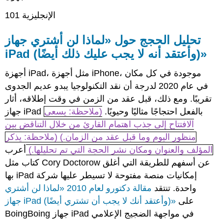
الإنجليزية 101
تحليل الحجج حول «لماذا لن أشتري جهاز
iPad (وأعتقد أنه لا يجب عليك ذلك أيضًا)»
أجهزة iPad، مثل أجهزة iPhone، موجودة في كل مكان
في عام 2020 لدرجة أن نقد التكنولوجيا يبدو عديم الجدوى
تقريبًا. ومع ذلك، قبل عقد من الزمن في وقت إطلاقه، أثار
جهاز iPad بالفعل احتجاجًا مثاليًا وحيويًا.
(ملاحظة: يسعى
الافتتاح إلى جذب اهتمام القارئ من خلال التناقض بين
منظور اليوم وما قبل عقد من الزمان.)
(ملاحظة: يذكر
المؤلف والعنوان ومكان نشر الحجة التي تم تحليلها.)
أعرب
كتاب مثل Cory Doctorow عن أسفهم للطريقة التي أغلق
بها iPad إمكانيات منصة مفتوحة لا تسيطر عليها شركة
واحدة. تنتقد
مقالة دكتورو لعام 2010 «لماذا لن أشتري
على
جهاز iPad (وأعتقد أنك لا يجب أن تشتري أيضًا)»
BoingBoing جهاز iPad في مواجهة الضجيج الإعلامي