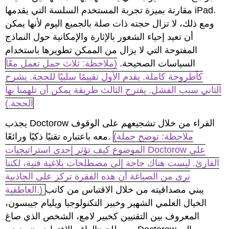
مقارنة بميزة تجربة المستخدم السلسة التي يقدمها iPad.
ومع ذلك، لا تزال حجته ذات صلة بالجميع اليوم لأنها يمكن
أن تعيد إحياء الشعور بالإثارة والإمكانية حول النماذج
المفتوحة التي لا يزال من الممكن تطويرها باستخدام
السياسات الصحيحة.
(ملاحظة: ثلاث جمل تعمل معًا
كأطروحة كاملة. يقدم الأول تقييمًا سلبيًا للحجة. يشرح
الثاني سبب الفشل. يقترح الثالث طريقة يمكن أن تلهمنا بها
الحجة.)
يجذب Doctorow القراء من خلال تشجيعهم على الوقوف
(ملاحظة: توضح جملة
معه باعتباره تقنيًا ذكيًا ورائعًا.
الموضوع كيف تؤثر إحدى استراتيجيات Doctorow على
القارئ. ليست هناك حاجة إلى مصطلحات بلاغية فنية، لكننا
نرى من الصياغة أن هذه الفقرة تركز على الجاذبية
يبني مصداقيته من خلال الاقتباس من كاتب
العاطفية.)
الخيال العلمي الشهير وخبير التكنولوجيا ويليام جيبسون،
المعروف بين التقنيين كخبير لامع، الشخص الذي صاغ