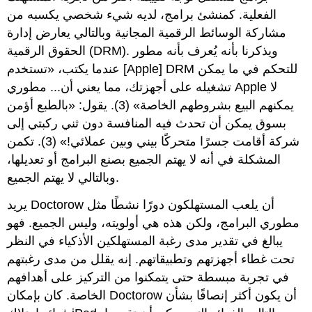
الفعلية. كمنشئ برامج، لديه شيء شخصي يكسبه من
مشاركة الوسائط الرقمية المجانية وبالتالي يعارض إدارة
الحقوق الرقمية (DRM). ويذكرنا بأنه يُعرف بأنه مطور
عندما يكتب، «تستخدم [Apple] DRM للتحكم في ما يمكن
تشغيله على أجهزتك، مما يعني أن... مطوري Apple لا
يمكنهم البيع بشروطهم الخاصة» (3). يقول: «بالطبع أؤمن
بسوق يمكن أن تحدث فيه المنافسة دون ثني ركبتي إلى
شركة أقامت جسرًا متحركًا بيني وبين عملائي!» (3). تكمن
المشكلة في أنه لا يهتم الجميع بصنع البرامج أو تعديلها،
وبالتالي لا يهتم الجميع.
يريد Doctorow أن يلعب المستهلكون دورًا نشطًا مثل
مطوري البرامج، ولكن هذه هي أولويته، وليس الجميع. فهو
يبالغ في تقدير مدى رغبة المستهلكين الأذكياء في النظر
تحت غطاء أجهزتهم وتطبيقاتهم. إنه يقلل من مدى رغبتهم
في تجربة مبسطة حتى يتمكنوا من التركيز على أهدافهم
الخاصة. كان بإمكان Doctorow أن يكون أكثر إنصافًا بشأن