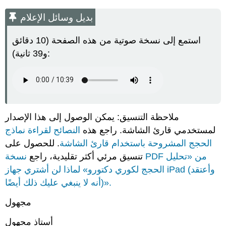
بديل
وسائل
بديل وسائل الإعلام
الإعلام
تحليل
استمع إلى نسخة صوتية من هذه الصفحة (10 دقائق
الحجج
و39 ثانية):
حول
«لماذا
لن
أشتري
جهاز
iPad
(وأعتقد
ملاحظة التنسيق: يمكن الوصول إلى هذا الإصدار
أنه
لمستخدمي قارئ الشاشة. راجع هذه
النصائح لقراءة نماذج
لا
الحجج المشروحة باستخدام قارئ الشاشة
. للحصول على
يجب
عليك
تنسيق مرئي أكثر تقليدية، راجع
نسخة PDF من «تحليل
ذلك
الحجج لكوري دكتورو» لماذا لن أشتري جهاز iPad (وأعتقد
أيضًا)»
أنه لا ينبغي عليك ذلك أيضًا)».
العمل
المُستشهد
مجهول
به
الإسناد
أستاذ مجهول