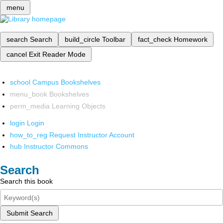
menu
search
Search
build_circle
Toolbar
fact_check
Homework
cancel
Exit Reader Mode
school
Campus Bookshelves
menu_book
Bookshelves
perm_media
Learning Objects
login
Login
how_to_reg
Request Instructor Account
hub
Instructor Commons
Search
Search this book
Submit Search