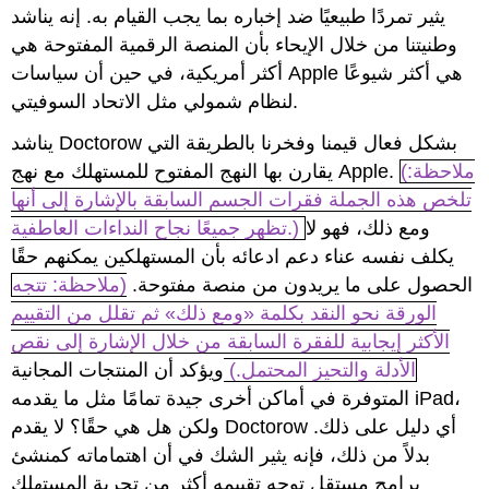
يثير تمردًا طبيعيًا ضد إخباره بما يجب القيام به. إنه يناشد
وطنيتنا من خلال الإيحاء بأن المنصة الرقمية المفتوحة هي
أكثر أمريكية، في حين أن سياسات Apple هي أكثر شيوعًا
لنظام شمولي مثل الاتحاد السوفيتي.
يناشد Doctorow بشكل فعال قيمنا وفخرنا بالطريقة التي
(ملاحظة:
يقارن بها النهج المفتوح للمستهلك مع نهج Apple.
تلخص هذه الجملة فقرات الجسم السابقة بالإشارة إلى أنها
ومع ذلك، فهو لا
تظهر جميعًا نجاح النداءات العاطفية.)
يكلف نفسه عناء دعم ادعائه بأن المستهلكين يمكنهم حقًا
الحصول على ما يريدون من منصة مفتوحة.
(ملاحظة: تتجه
الورقة نحو النقد بكلمة «ومع ذلك» ثم تقلل من التقييم
الأكثر إيجابية للفقرة السابقة من خلال الإشارة إلى نقص
الأدلة والتحيز المحتمل.)
ويؤكد أن المنتجات المجانية
المتوفرة في أماكن أخرى جيدة تمامًا مثل ما يقدمه iPad،
ولكن هل هي حقًا؟ لا يقدم Doctorow أي دليل على ذلك.
بدلاً من ذلك، فإنه يثير الشك في أن اهتماماته كمنشئ
برامج مستقل توجه تقييمه أكثر من تجربة المستهلك