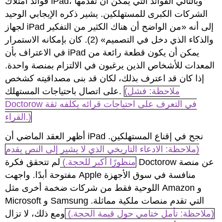
فوائد امتلاك iPad، وبالتالي الفوائد التي يمكن أن تقدمها
الشركات الكبرى للمستهلكين. يشير ذكره الإيجابي الوحيد
لجهاز iPad إلى أنه «من الواضح أن هناك الكثير من التفكير
والذكاء الذي دخل في التصميم» (2). كان بإمكانه الاستمرار
في الاعتراف بأن iPad يمكن أن يكون قطعة رائعة من
المعدات للأشخاص الذين يرغبون في الالتزام بمنصة واحدة.
إذا كان قد اعترف بذلك، لكان قد بنى مصداقيته كشخص
(ملاحظة: فشل
على اتصال باحتياجات المستهلك.
Doctorow في التعرف على احتياجات قرائه يكلفه ثقة
القراء.)
أظهر العقد الماضي أن iPad نجح في إقناع المستهلكين.
(ملاحظة: الادعاء التاريخي الذي لا يشير إلى النص يقدم
منظورًا أكبر للحجة.)
لم تتحقق فكرة Doctorow عن منصة
مفتوحة أبدًا. واجهت Apple منافسة في سوق الأجهزة
اللوحية فقط من شركات ضخمة أخرى مثل Amazon و
Microsoft و Samsung التي تقدم منصات ملكية مماثلة.
(ملاحظة: تأمل ختامي حول قيمة الحجة.)
ومع ذلك، لا تزال