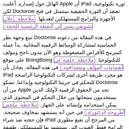
الهائل حول إصداره. أعلنت Apple أن iPad ثورة تكنولوجية،
لكن Doctorow تعتقد أن الثورة الحقيقية ستتمثل في فتح
الأجهزة والبرامج للمستهلكين لتعديلها.
(ملاحظة: إعلان
تشويقي يشير إلى النقطة الرئيسية للحجة.)
تنبع وجهة نظر Doctorow في هذه المقالة من دعوته
الحماسية لمشاركة الوسائط الرقمية المجانية. بدأ عمله
كمبرمج للأقراص المضغوطة وهو الآن مدون ناجح ومؤلف
على موقع BoingBoing للتكنولوجيا.
(ملاحظة: خلفية عن
اهتمامات المؤلف ومصداقيته.)
في هذه المقالة، يجادل بأن
iPad هو مجرد طريقة أخرى لشركات التكنولوجيا الراسخة
للتحكم في حريتنا التكنولوجية وإبداعنا. تشكو Doctorow
من أن Apple تحد من الحقوق الرقمية لأولئك الذين
يستخدمون منتجاتها من خلال التحكم في المحتوى الذي
يمكن استخدامه وإنشائه على الجهاز.
(ملاحظة: ملخص
أطروحة الدكتوراه.)
في حين أنه يستشهد بمخاوف صحيحة،
فإن حجته ضد شراء iPad من المرجح أن تقنع مطوري
البرامج فقط. العيوب التي يستشهد بها للمستهلكين طفيفة