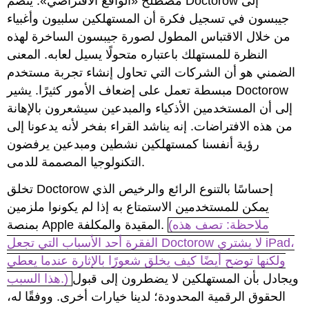
مصطلح «الواقع الافتراضي». ينضم Doctorow إلى
جيبسون في تسجيل فكرة أن المستهلكين سلبيون وأغبياء
من خلال الاقتباس المطول لصورة جيبسون الساخرة لهذه
النظرة للمستهلك باعتباره متحولًا يسيل لعابه. المعنى
الضمني هو أن الشركات التي تحاول إنشاء تجربة مستخدم
مبسطة تعمل على إضعاف الأمور كثيرًا. يشير Doctorow
إلى أن المستخدمين الأذكياء والمبدعين سيشعرون بالإهانة
من هذه الافتراضات. إنه يناشد القراء بفخر لأنه يدعونا إلى
رؤية أنفسنا كمستهلكين نشطين ومبدعين يرفضون
التكنولوجيا المصممة للدمى.
تخلق Doctorow إحساسًا بالتنوع الرائع والرخيص الذي
يمكن للمستخدمين الاستمتاع به إذا لم يكونوا ملزمين
(ملاحظة: تصف هذه
بمنصة Apple المقيدة والمكلفة.
الفقرة أحد الأسباب التي تجعل Doctorow لا يشتري iPad،
ولكنها توضح أيضًا كيف يخلق شعورًا بالإثارة عندما يعطي
ويجادل بأن المستهلكين لا يضطرون إلى قبول
هذا السبب.)
الحقوق الرقمية المحدودة؛ لدينا خيارات أخرى. ووفقًا له،