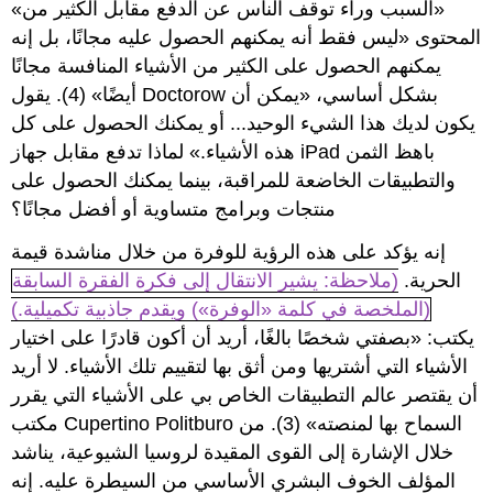
«السبب وراء توقف الناس عن الدفع مقابل الكثير من»
المحتوى «ليس فقط أنه يمكنهم الحصول عليه مجانًا، بل إنه
يمكنهم الحصول على الكثير من الأشياء المنافسة مجانًا
أيضًا» (4). يقول Doctorow بشكل أساسي، «يمكن أن
يكون لديك هذا الشيء الوحيد... أو يمكنك الحصول على كل
هذه الأشياء.» لماذا تدفع مقابل جهاز iPad باهظ الثمن
والتطبيقات الخاضعة للمراقبة، بينما يمكنك الحصول على
منتجات وبرامج متساوية أو أفضل مجانًا؟
إنه يؤكد على هذه الرؤية للوفرة من خلال مناشدة قيمة
الحرية.
(ملاحظة: يشير الانتقال إلى فكرة الفقرة السابقة
(الملخصة في كلمة «الوفرة») ويقدم جاذبية تكميلية.)
يكتب: «بصفتي شخصًا بالغًا، أريد أن أكون قادرًا على اختيار
الأشياء التي أشتريها ومن أثق بها لتقييم تلك الأشياء. لا أريد
أن يقتصر عالم التطبيقات الخاص بي على الأشياء التي يقرر
مكتب Cupertino Politburo السماح بها لمنصته» (3). من
خلال الإشارة إلى القوى المقيدة لروسيا الشيوعية، يناشد
المؤلف الخوف البشري الأساسي من السيطرة عليه. إنه